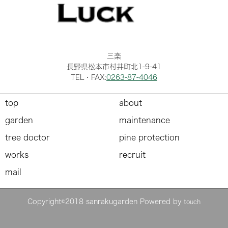
三楽
長野県松本市村井町北1-9-41
TEL・FAX:
0263-87-4046
top
about
garden
maintenance
tree doctor
pine protection
works
recruit
mail
Copyright©2018 sanrakugarden Powered by
touch