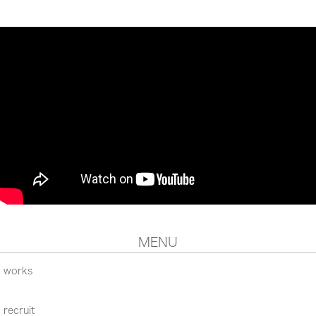
MENU
works
recruit