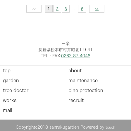
...
<<
1
2
3
6
>>
三楽
長野県松本市村井町北1-9-41
TEL・FAX:
0263-87-4046
top
about
garden
maintenance
tree doctor
pine protection
works
recruit
mail
Copyrightc2018 sanrakugarden Powered by
touch