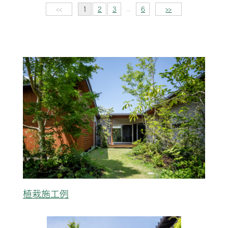
...
<<
1
2
3
6
>>
植栽施工例